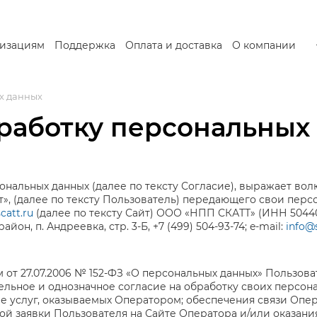
изациям
Поддержка
Оплата и доставка
О компании
х данных
бработку персональных
ональных данных (далее по тексту Согласие), выражает во
, (далее по тексту Пользователь) передающего свои перс
catt.ru
(далее по тексту Сайт) ООО «НПП СКАТТ» (ИНН 5044092
он, п. Андреевка, стр. 3-Б, +7 (499) 504-93-74; e-mail:
info@s
 от 27.07.2006 № 152-ФЗ «О персональных данных» Пользов
льное и однозначное согласие на обработку своих персона
е услуг, оказываемых Оператором; обеспечения связи Опер
ой заявки Пользователя на Сайте Оператора и/или оказани