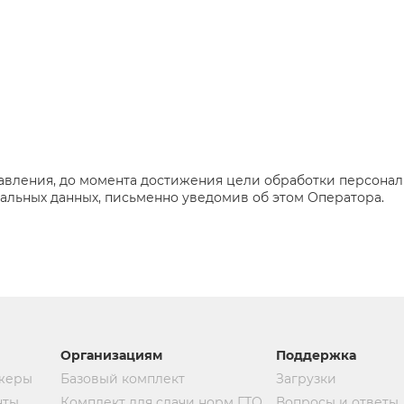
тавления, до момента достижения цели обработки персонал
нальных данных, письменно уведомив об этом Оператора.
Организациям
Поддержка
жеры
Базовый комплект
Загрузки
нты
Комплект для сдачи норм ГТО
Вопросы и ответы