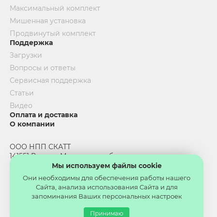
Максимальный комплект
Мишенная установка
Продвинутый комплект
Поддержка
Загрузки
Вопросы и ответы
Сервисная поддержка
Статьи
Видео
Оплата и доставка
О компании
ООО НПП СКАТТ
141551 Россия, Московская область,
Солнечногорский район, пос.
Мы используем файлы cookie
Андреевка, стр. 3-Б, офис 56
Они необходимы для обеспечения работы нашего
Сайта, анализа использования Сайта и для
Политика конфиденциальности
запоминания Ваших персональных настроек
Согласие на обработку персональных данных
Принимаю
Согласие на обработку файлов cookies