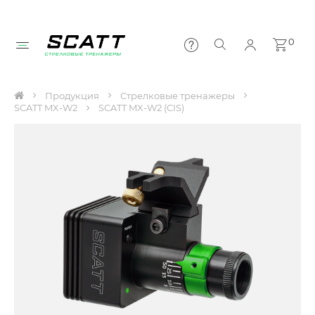
0
Продукция
Стрелковые тренажеры
SCATT MX-W2
SCATT MX-W2 (CIS)