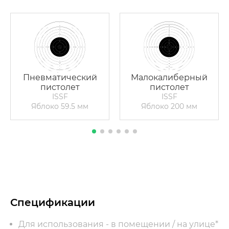
Пневматический
Малокалиберный
пистолет
пистолет
ISSF
ISSF
Яблоко 59.5
мм
Яблоко 200
мм
Спецификации
Для использования - в помещении / на улице*