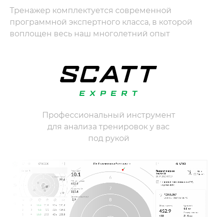
Тренажер комплектуется современной
программной экспертного класса, в которой
воплощен весь наш многолетний опыт
Профессиональный инструмент
для анализа тренировок у вас
под рукой