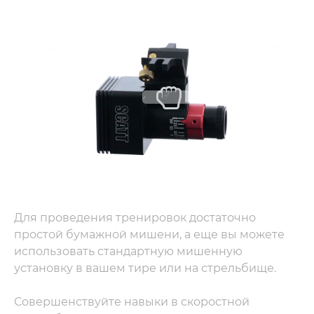
Для проведения тренировок достаточно 
простой бумажной мишени, а еще вы можете 
иcпользовать стандартную мишенную 
установку в вашем тире или на стрельбище.
Совершенствуйте навыки в скоростной 